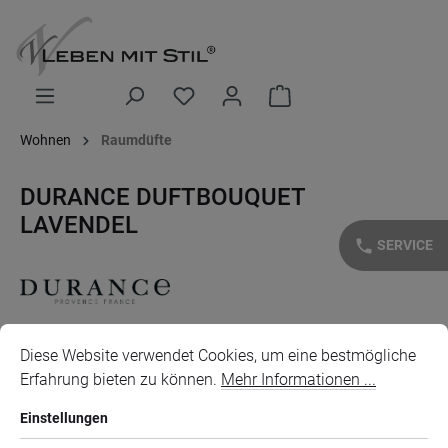
alt springen
Warenkorb enthält 0 Posi
Wohnen
Raumdüfte
DURANCE DUFTBOUQUET
LAVENDEL
phone
SERVICE
Cookie-Voreinstellungen
Diese Website verwendet Cookies, um eine bestmögliche Erfahr
Bildergalerie überspringen
Diese Website verwendet Cookies, um eine bestmögliche
Erfahrung bieten zu können.
Mehr Informationen ...
Einstellungen