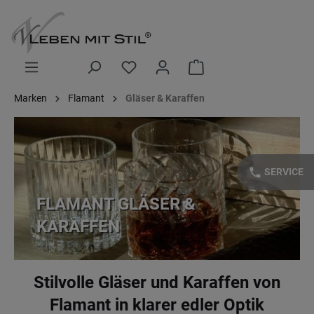
alt springen
Warenkorb enthält 0 Posi
Marken
Flamant
Gläser & Karaffen
phone
SERVICE
FLAMANT GLÄSER &
KARAFFEN
Stilvolle Gläser und Karaffen von
Flamant in klarer edler Optik