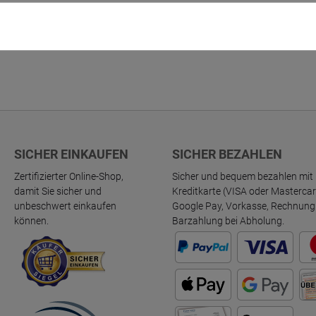
 die
AGB
gelesen und bin mit ihnen einverstanden.
SICHER EINKAUFEN
SICHER BEZAHLEN
Zertifizierter Online-Shop,
Sicher und bequem bezahlen mit 
damit Sie sicher und
Kreditkarte (VISA oder Mastercar
unbeschwert einkaufen
Google Pay, Vorkasse, Rechnung
können.
Barzahlung bei Abholung.