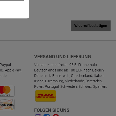
Widerruf bestätigen
VERSAND UND LIEFERUNG
Paypal,
Versandkostenfrei ab 95 EUR innerhalb
d), Apple Pay,
Deutschlands und ab 180 EUR nach Belgien,
 oder
Dänemark, Frankreich, Griechenland, Italien,
Irland, Luxemburg, Niederlande, Österreich,
Polen, Portugal, Schweden, Schweiz, Spanien.
FOLGEN SIE UNS