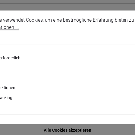
tellungen
erwendet Cookies, um eine bestmögliche Erfahrung bieten zu k
e verwendet Cookies, um eine bestmögliche Erfahrung bieten zu
ionen ...
rforderlich
nktionen
acking
Alle Cookies akzeptieren