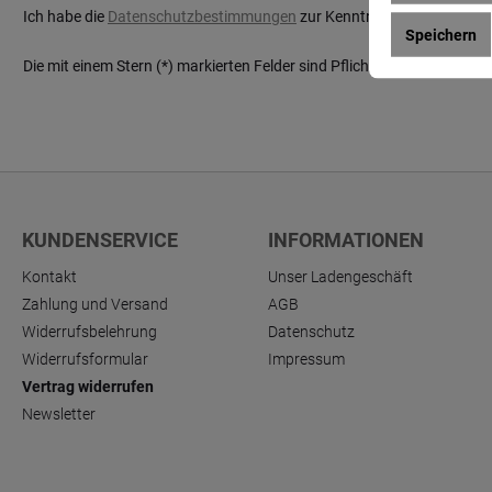
Ich habe die
Datenschutzbestimmungen
zur Kenntnis genommen und
Speichern
Die mit einem Stern (*) markierten Felder sind Pflichtfelder.
KUNDENSERVICE
INFORMATIONEN
Kontakt
Unser Ladengeschäft
Zahlung und Versand
AGB
Widerrufsbelehrung
Datenschutz
Widerrufsformular
Impressum
Vertrag widerrufen
Newsletter