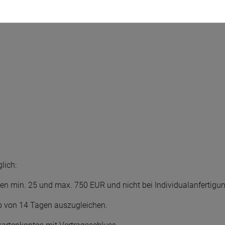
lich:
n min. 25 und max. 750 EUR und nicht bei Individualanfertigu
b von 14 Tagen auszugleichen.