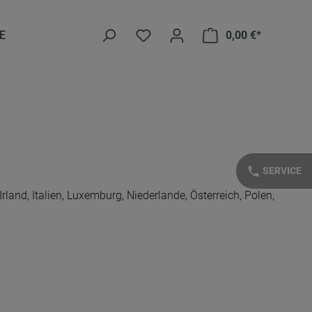
E
0,00 €*
Warenkorb e
phone
SERVICE
land, Italien, Luxemburg, Niederlande, Österreich, Polen,