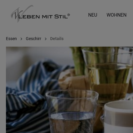
springen
Zur Hauptnavigation springen
NEU
WOHNEN
Essen
Geschirr
Details