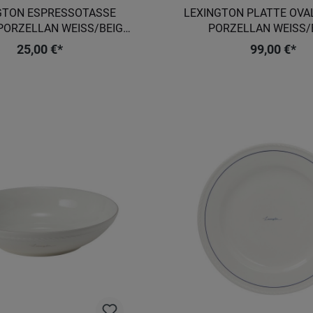
GTON ESPRESSOTASSE
LEXINGTON PLATTE OVA
PORZELLAN WEISS/BEIGE 2
PORZELLAN WEISS/
ER-SET
25,00 €*
99,00 €*