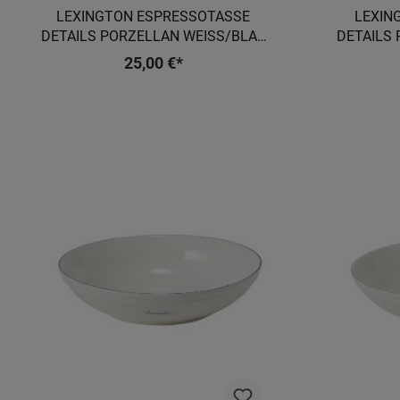
LEXINGTON ESPRESSOTASSE
LEXIN
DETAILS PORZELLAN WEISS/BLAU 2
DETAILS 
ER-SET
25,00 €*