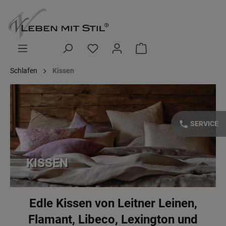
alt springen
Warenkorb enthält 0 Posi
Schlafen
Kissen
phone
SERVICE
KISSEN
Edle Kissen von Leitner Leinen,
Flamant, Libeco, Lexington und