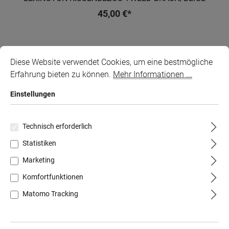
45,00 €*
Cookie-Voreinstellungen
Diese Website verwendet Cookies, um eine bestmögliche Erfahr
Diese Website verwendet Cookies, um eine bestmögliche
Erfahrung bieten zu können.
Mehr Informationen ...
Einstellungen
Technisch erforderlich
Statistiken
Marketing
Komfortfunktionen
Matomo Tracking