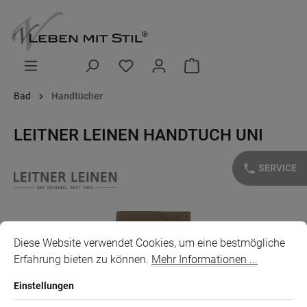
alt springen
Warenkorb enthält 0 Posi
Bad
Handtücher
LEITNER LEINEN HANDTUCH UNI
phone
SERVICE
Bildergalerie überspringen
Cookie-Voreinstellungen
Diese Website verwendet Cookies, um eine bestmögliche Erfahr
Diese Website verwendet Cookies, um eine bestmögliche
Erfahrung bieten zu können.
Mehr Informationen ...
Einstellungen