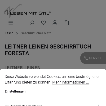
alt springen
Warenkorb enthält 0 Posi
Essen
Geschirrtücher & etc.
LEITNER LEINEN GESCHIRRTUCH
FORESTA
phone
SERVICE
Cookie-Voreinstellungen
Diese Website verwendet Cookies, um eine bestmögliche Erfahr
Diese Website verwendet Cookies, um eine bestmögliche
Bildergalerie überspringen
Erfahrung bieten zu können.
Mehr Informationen ...
Einstellungen