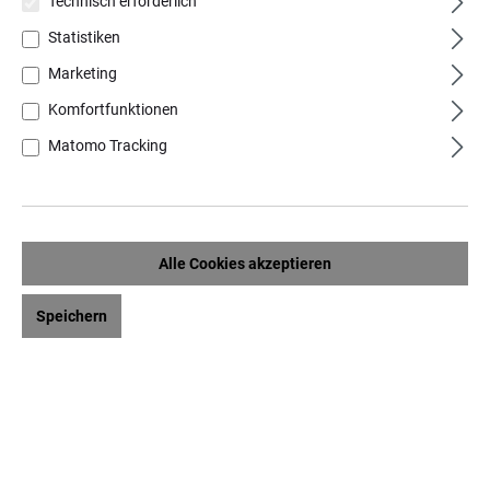
Technisch erforderlich
Statistiken
Marketing
Komfortfunktionen
Matomo Tracking
Dekorationsartikel gehören nicht zum Leistungsumfang
Alle Cookies akzeptieren
Speichern
Produktinformationen "Leitner Leinen
Geschirrtuch Foresta"
Das edle Geschirrtuch von Leitner Leinen im Dessin
Foresta wird aus hochwertigem Halbleinen gewebt. Die
fein gewebten Zweige und Zapfen verschiedener