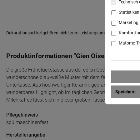
Technisch e
Statistiken
Marketing
Komfortfu
Dekorationsartikel gehören nicht zum Leistungsumfang
Matomo Tr
Produktinformationen "Gien Oiseau Bleu Frui
Die große Frühstückstasse aus der edlen Geschirr-Serie Oisea
wunderschöne blau-weiße Muster mit dem feinen Vogelmotiv
Untertasse. Aus hochwertiger Keramik gebrannt ziert diese s
Speichern
wunderbares Highlight, ob im täglichen Gebrauch oder bei e
Milchkaffee lässt sich in dieser großen Tasse besonders gen
Pflegehinweis
spülmaschinenfest
Herstellerangabe