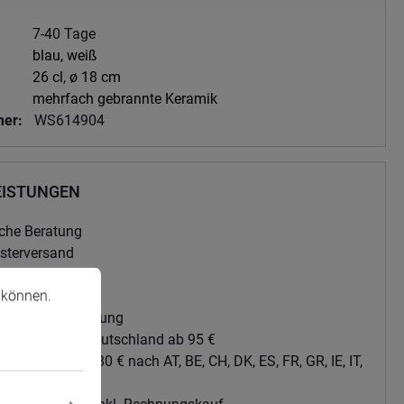
7-40 Tage
blau
, weiß
26 cl
, ø 18 cm
mehrfach gebrannte Keramik
mer:
WS614904
EISTUNGEN
iche Beratung
sterversand
kservice
önnen.
Mehr Informationen ...
 können.
ng per DHL
Sendungsverfolgung
g portofrei in Deutschland ab 95 €
g portofrei ab 180 € nach AT, BE, CH, DK, ES, FR, GR, IE, IT,
PL, PT, SE