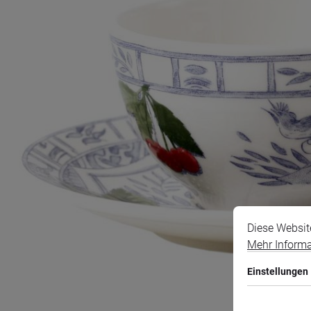
Cookie-Voreins
Diese Website v
Diese Websit
Mehr Informat
Einstellungen