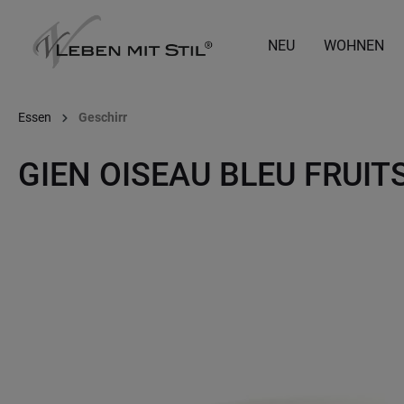
springen
Zur Hauptnavigation springen
NEU
WOHNEN
Essen
Geschirr
GIEN OISEAU BLEU FRUI
Bildergalerie überspringen