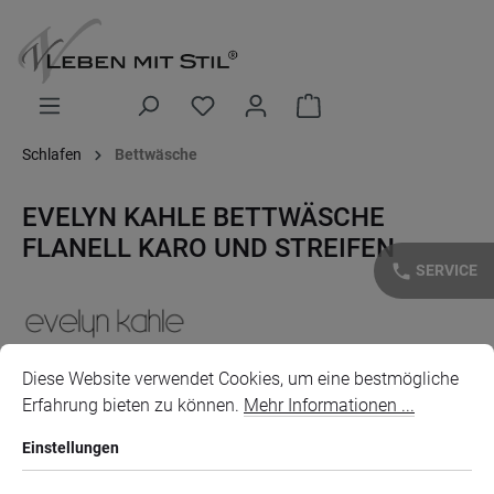
alt springen
Warenkorb enthält 0 Posi
Schlafen
Bettwäsche
EVELYN KAHLE BETTWÄSCHE
FLANELL KARO UND STREIFEN
phone
SERVICE
Cookie-Voreinstellungen
Diese Website verwendet Cookies, um eine bestmögliche Erfahr
Diese Website verwendet Cookies, um eine bestmögliche
Erfahrung bieten zu können.
Mehr Informationen ...
Bildergalerie überspringen
Einstellungen