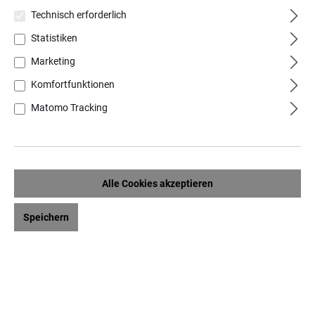
Technisch erforderlich
Statistiken
Marketing
Komfortfunktionen
Matomo Tracking
Dekorationsartikel gehören nicht zum Leistungsumfang
Alle Cookies akzeptieren
Speichern
Produktinformationen "Evelyn Kahle
Bettwäsche Flanell Karo und Streifen"
Die flauschige Bettwäsche von Evelyn Kahle wird aus